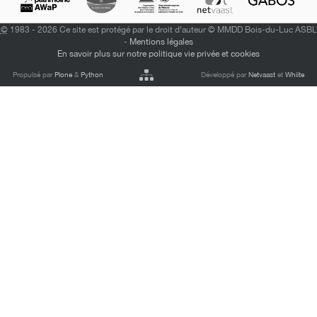
©
1983 - 2026 Ce site est protégé par le droit d'auteur © MMDD Bois-du-Luc ASBL
-
Mentions légales
En savoir plus sur notre politique vie privée et cookies
Propulsé par
Plone
&
Python
Développé par
Netvaast
et
Whiite