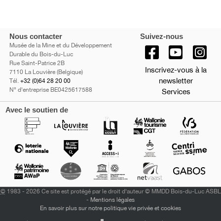
Nous contacter
Suivez-nous
Musée de la Mine et du Développement
Durable du Bois-du-Luc
Rue Saint-Patrice 2B
Inscrivez-vous à la
7110 La Louvière (Belgique)
newsletter
Tél.
+32 (0)64 28 20 00
N° d'entreprise BE0425617588
Services
Avec le soutien de
©
1983 - 2026 Ce site est protégé par le droit d'auteur © MMDD Bois-du-Luc ASBL
-
Mentions légales
En savoir plus sur notre politique vie privée et cookies