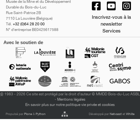
Musée de la Mine et du Développement
Durable du Bois-du-Luc
Rue Saint-Patrice 2B
Inscrivez-vous à la
7110 La Louvière (Belgique)
newsletter
Tél.
+32 (0)64 28 20 00
N° d'entreprise BE0425617588
Services
Avec le soutien de
©
1983 - 2026 Ce site est protégé par le droit d'auteur © MMDD Bois-du-Luc ASBL
-
Mentions légales
En savoir plus sur notre politique vie privée et cookies
Propulsé par
Plone
&
Python
Développé par
Netvaast
et
Whiite