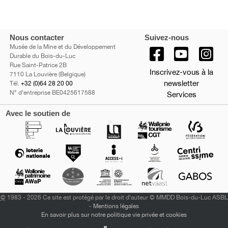
Nous contacter
Suivez-nous
Musée de la Mine et du Développement
Durable du Bois-du-Luc
Rue Saint-Patrice 2B
Inscrivez-vous à la
7110 La Louvière (Belgique)
newsletter
Tél.
+32 (0)64 28 20 00
N° d'entreprise BE0425617588
Services
Avec le soutien de
©
1983 - 2026 Ce site est protégé par le droit d'auteur © MMDD Bois-du-Luc ASBL
-
Mentions légales
En savoir plus sur notre politique vie privée et cookies