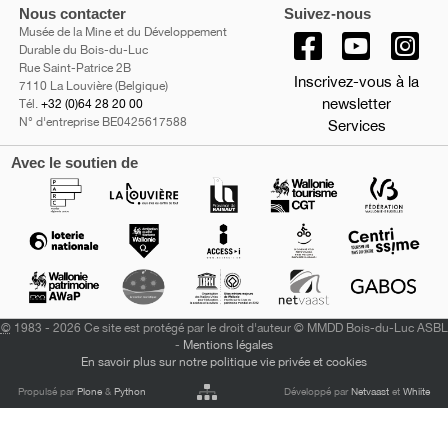
Nous contacter
Suivez-nous
Musée de la Mine et du Développement
Durable du Bois-du-Luc
Rue Saint-Patrice 2B
Inscrivez-vous à la
7110 La Louvière (Belgique)
newsletter
Tél.
+32 (0)64 28 20 00
N° d'entreprise BE0425617588
Services
Avec le soutien de
©
1983 - 2026 Ce site est protégé par le droit d'auteur © MMDD Bois-du-Luc ASBL
-
Mentions légales
En savoir plus sur notre politique vie privée et cookies
Propulsé par
Plone
&
Python
Développé par
Netvaast
et
Whiite