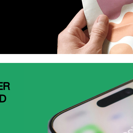
ER
DD