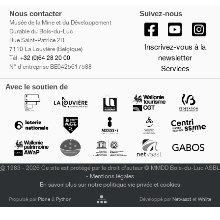
Nous contacter
Suivez-nous
Musée de la Mine et du Développement
Durable du Bois-du-Luc
Rue Saint-Patrice 2B
Inscrivez-vous à la
7110 La Louvière (Belgique)
newsletter
Tél.
+32 (0)64 28 20 00
N° d'entreprise BE0425617588
Services
Avec le soutien de
©
1983 - 2026 Ce site est protégé par le droit d'auteur © MMDD Bois-du-Luc ASBL
-
Mentions légales
En savoir plus sur notre politique vie privée et cookies
Propulsé par
Plone
&
Python
Développé par
Netvaast
et
Whiite