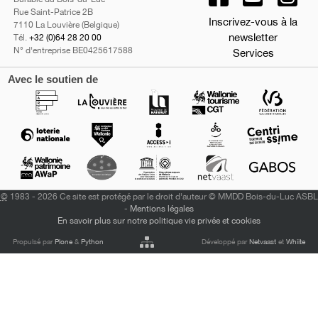
Rue Saint-Patrice 2B
Inscrivez-vous à la
7110 La Louvière (Belgique)
newsletter
Tél.
+32 (0)64 28 20 00
N° d'entreprise BE0425617588
Services
Avec le soutien de
©
1983 - 2026 Ce site est protégé par le droit d'auteur © MMDD Bois-du-Luc ASBL
-
Mentions légales
En savoir plus sur notre politique vie privée et cookies
Propulsé par
Plone
&
Python
Développé par
Netvaast
et
Whiite