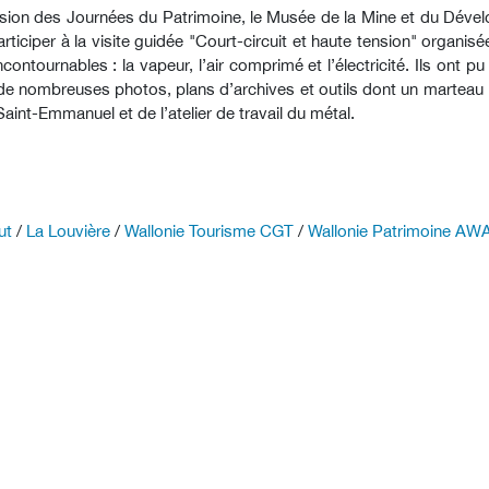
casion des Journées du Patrimoine, le Musée de la Mine et du Déve
rticiper à la visite guidée "Court-circuit et haute tension" organis
ncontournables : la vapeur, l’air comprimé et l’électricité. Ils ont 
de nombreuses photos, plans d’archives et outils dont un marteau pic 
int-Emmanuel et de l’atelier de travail du métal.
ut
/
La Louvière
/
Wallonie Tourisme CGT
/
Wallonie Patrimoine AW