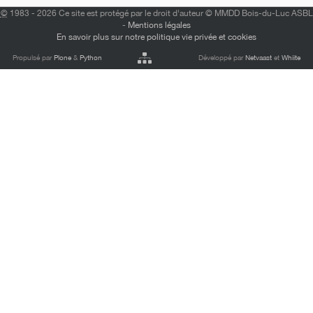
©
1983 - 2026 Ce site est protégé par le droit d'auteur © MMDD Bois-du-Luc ASBL
-
Mentions légales
En savoir plus sur notre politique vie privée et cookies
Propulsé par
Plone
&
Python
Développé par
Netvaast
et
Whiite