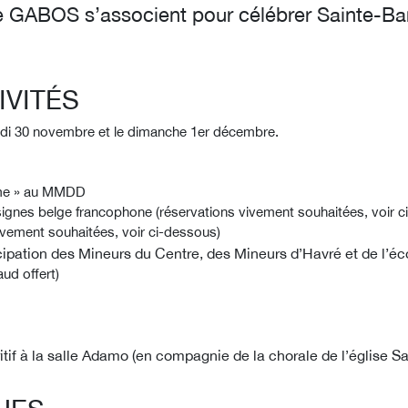
e GABOS s’associent pour célébrer Sainte-B
VITÉS
edi 30 novembre et le dimanche 1er décembre.
Plume » au MMDD
s signes belge francophone (réservations vivement souhaitées, voir 
vivement souhaitées, voir ci-dessous)
icipation des Mineurs du Centre, des Mineurs d
Havré et de l’é
’
aud offert)
tif à la salle Adamo
(en compagnie de la chorale de l
église S
’