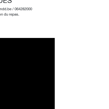
UES
mmdd.be / 064282000
ion du repas.