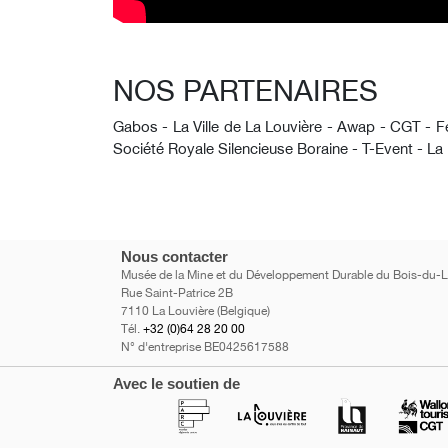
NOS PARTENAIRES
Gabos - La Ville de La Louvière - Awap - CGT - F
Société Royale Silencieuse Boraine - T-Event - La
Nous contacter
Musée de la Mine et du Développement Durable du Bois-du-
Rue Saint-Patrice 2B
7110 La Louvière (Belgique)
Tél.
+32 (0)64 28 20 00
N° d'entreprise BE0425617588
Avec le soutien de