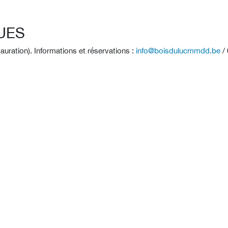
UES
tauration). Informations et réservations :
info@boisdulucmmdd.be
/ 