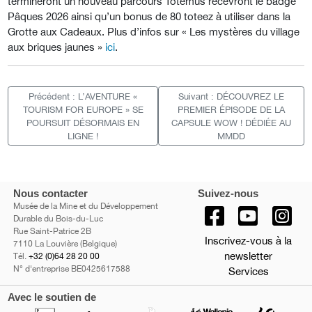
termineront un nouveau parcours Totemus recevront le badge
Pâques 2026 ainsi qu’un bonus de 80 toteez à utiliser dans la
Grotte aux Cadeaux. Plus d’infos sur « Les mystères du village
aux briques jaunes »
ici
.
Précédent : L’AVENTURE «
Suivant : DÉCOUVREZ LE
TOURISM FOR EUROPE » SE
PREMIER ÉPISODE DE LA
POURSUIT DÉSORMAIS EN
CAPSULE WOW ! DÉDIÉE AU
LIGNE !
MMDD
Nous contacter
Suivez-nous
Musée de la Mine et du Développement
Durable du Bois-du-Luc
Rue Saint-Patrice 2B
Inscrivez-vous à la
7110 La Louvière (Belgique)
newsletter
Tél.
+32 (0)64 28 20 00
N° d'entreprise BE0425617588
Services
Avec le soutien de